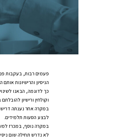
בדיקת הצעת יריבות שהוגשו למכרז
הפנים
ושיהוי
משרד הפנים
בקשות להבהרות ולשינוי תנאי סף של
תיאורי מקרה – ארנונה למגורי
פטור בטענת "איני מחזיק"
מכרזים (טרם הגשת ההצעה)
הרמת מסך בעלי שליטה לגביית חובות
עתירות מנהליות בנושא מכרזים
ארנונה
תיאורי מקרה – מכרזים
תיאורי מקרה – ארנונה לעסקים
פעמים רבות, בעקבות פני
הניסיון והרישיונות אותם ה
כך לדוגמה, הבאנו לשינוי
וקולחין ורישיון להובלתם
במקרה אחר נענתה דרישתנ
לבצע הסעות תלמידים.
במקרה נוסף, במכרז למשר
לא נדרש תחילה שום ניסיו