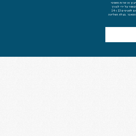
יעוץ או שרות משפטי
נמסר על ידי לצורך
היעוץ ו/או מתן השרות משפטי וכי המידע שאמסור יימסר לצדדי ג׳ הרלוונטיים לצורך מתן הייעוץ או השרות משפטי. הובהר לי כי בהתאם לסעיפים 13 ו-14
 המאגר. בעלת השליטה