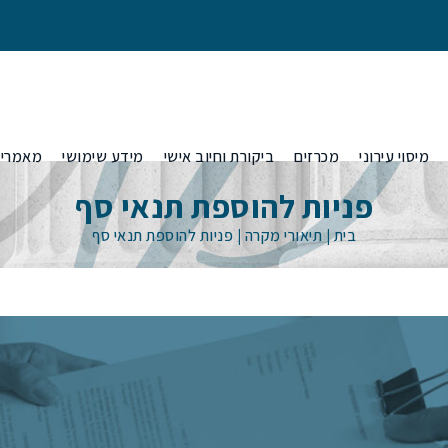
מיסוי עירוני
מכרזים
ביקורת וחיוב אישי
מידע שימושי
מאמרי
פניות להוספת תנאי סף
בית
|
תיאורי מקרה
|
פניות להוספת תנאי סף
היטלי פיתוח
 בגין נכס לא
הפחתות היטלי פיתוח באמצעות ערכאות
ענות בטיוטת
משפטיות
 בשל
סוגי היטלי פיתוח- סלילה, תיעול ושצ"פ ומה
ענות בטיוטת
שביניהם
ות המקומית?
הוראות משרד
ביטול חיובי היטלים מסיבות של התיישנות
בקרים מטעם