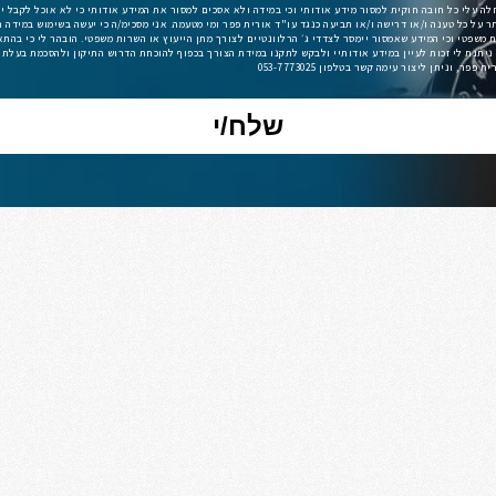
חלה עלי כל חובה חוקית למסור מידע אודותי וכי במידה ולא אסכים למסור את המידע אודותי כי לא אוכל לקבל י
תר על כל טענה ו/או דרישה ו/או תביעה כנגד עו"ד אורית פפר ומי מטעמה. אני מסכימ/ה כי יעשה בשימוש במידה ה
ניתנת לי זכות לעיין במידע אודותיי ולבקש לתקנו במידת הצורך בכפוף להוכחת הדרוש התיקון ולהסכמת בעלת
פר, וניתן ליצור עימה קשר בטלפון 053-7773025