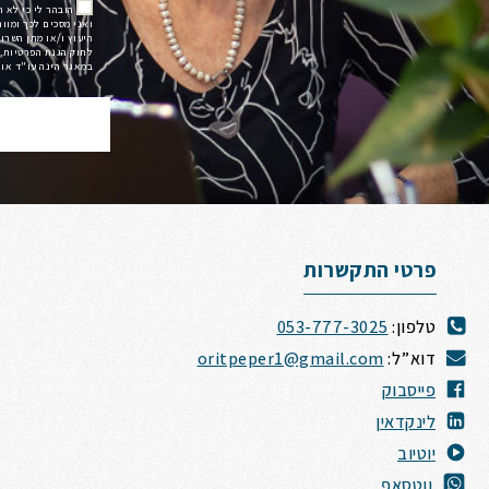
הובהר לי כי לא 
ואני מסכים לכך ומוו
לחוק הגנת הפרטיות, 
במאגר הינה עו"ד אורית פ
פרטי התקשרות
טלפון:
053-777-3025
דוא”ל:
oritpeper1@gmail.com
פייסבוק
לינקדאין
י
וטיוב
ווטסאפ