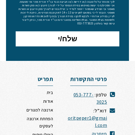
לכך ומוותר על כל טענה ו/או דרישה ו/או תביעה כנגד עו"ד אורית פפר ומי מטעמה.
אני מסכימ/ה כי יעשה בשימוש במידה הנמסר על ידי לצורך היעוץ ו/או מתן השרות
משפטי וכי המידע שאמסור יימסר לצדדי ג׳ הרלוונטיים לצורך מתן הייעוץ או השרות
משפטי. הובהר לי כי בהתאם לסעיפים 13 ו-14 לחוק הגנת הפרטיות, ניתנת לי זכות
לעיין במידע אודותיי ולבקש לתקנו במידת הצורך בכפוף להוכחת הדרוש התיקון
ולהסכמת בעלת המאגר. בעלת השליטה במאגר הינה עו"ד אורית פפר, וניתן ליצור
עימה קשר בטלפון 053-7773025
פרטי התקשרות
תפריט
בית
טלפון:
053-777-
אודות
3025
ארנונה למגורים
דוא”ל:
oritpeper1@gmai
הפחתת ארנונה
l.com
לעסקים
פייסבוק
היטלי פיתוח