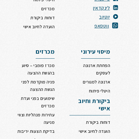
לינקדאין
מכרזים
י
וטיוב
דוחות ביקורת
ווטסאפ
הועדה לחיוב אישי
מיסוי עירוני
מכרזים
הפחתת ארנונה
מכרז פומבי – סיוע
לעסקים
בהגשת ההצעה
ארנונה למגורים
פניה מוקדמת לפני
הגשת ההצעה
היטלי פיתוח
שימועים בפני ועדת
ביקורת וחיוב
מכרזים
אישי
עתירות מנהליות וצווי
דוחות ביקורת
מניעה
הועדה לחיוב אישי
בדיקת הצעות יריבות