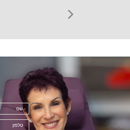
nex
t
ה