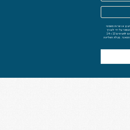
יעוץ או שרות משפטי
נמסר על ידי לצורך
היעוץ ו/או מתן השרות משפטי וכי המידע שאמסור יימסר לצדדי ג׳ הרלוונטיים לצורך מתן הייעוץ או השרות משפטי. הובהר לי כי בהתאם לסעיפים 13 ו-14
 המאגר. בעלת השליטה