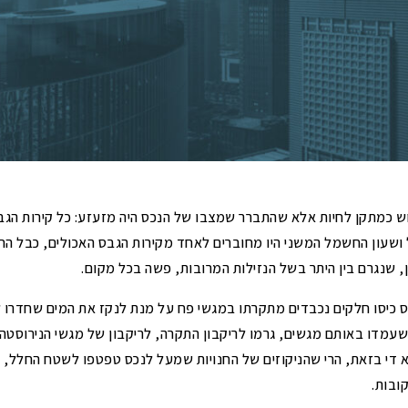
ושיהוי
ם
הפחתות היטלי פיתוח
ביטול והפחתה של היטלי מים וביוב ודמי
הקמה
תיאורי מקרה – היטלי פיתוח
 כמתקן לחיות אלא שהתברר שמצבו של הנכס היה מזעזע: כל קירות הגבס 
 ושעון החשמל המשני היו מחוברים לאחד מקירות הגבס האכולים, כבל 
, שנגרם בין היתר בשל הנזילות המרובות, פשה בכל מקום.
ס כיסו חלקים נכבדים מתקרתו במגשי פח על מנת לנקז את המים שחדרו ל
שעמדו באותם מגשים, גרמו לריקבון התקרה, לריקבון של מגשי הנירוסטה
לא די בזאת, הרי שהניקוזים של החנויות שמעל לנכס טפטפו לשטח החלל, (
קובות.