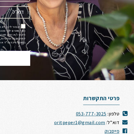
הובהר לי כי לא 
ואני מסכים לכך ומוו
לחוק הגנת הפרטיות, 
במאגר הינה עו"ד אורית פ
פרטי התקשרות
טלפון:
053-777-3025
דוא”ל:
oritpeper1@gmail.com
פייסבוק