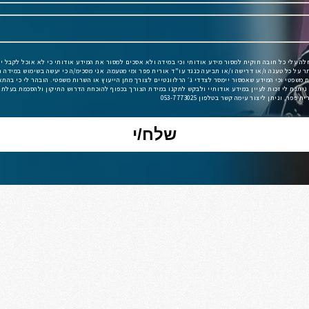
חלה עלי כל חובה חוקית למסור מידע אודותי וכי במידה ולא אסכים למסור את המידע אודותי כי לא אוכל לקבל י
תר על כל טענה ו/או דרישה ו/או תביעה כנגד עו"ד אורית פפר ומי מטעמה. אני מסכימ/ה כי יעשה בשימוש במידה ה
ניתנת לי זכות לעיין במידע אודותיי ולבקש לתקנו במידת הצורך בכפוף להוכחת הדרוש התיקון ולהסכמת בעלת
פר, וניתן ליצור עימה קשר בטלפון 053-7773025