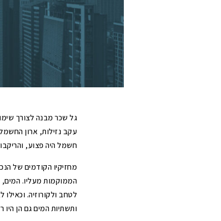
בדיקת הצעת יריבות שהוגשו למכרז
הפנים
ושיהוי
משרד הפנים
בקשות להבהרות ולשינוי תנאי סף של
תיאורי מקרה – ארנונה למגורי
פטור בטענת "איני מחזיק"
מכרזים (טרם הגשת ההצעה)
הרמת מסך בעלי שליטה לגביית חובות
עתירות מנהליות בנושא מכרזים
ארנונה
תיאורי מקרה – מכרזים
תיאורי מקרה – ארנונה לעסקים
גל שכר מבנה לצורך שימוש
עקב נזילות, ארון החשמל
חשמל היה פצוע, והריקבון
מחזיקיו הקודמים של הנכ
הממוקמות מעליו. המים, 
לטחב ולקורוזיה. וכאילו 
ותשתיות המים גם הן היו ר