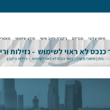
מיסוי עירוני
מכרזים
ביקורת וחיוב אישי
מידע שימושי
מאמרי
כנכס לא ראוי לשימוש - נזילות ורי
בית
|
תיאורי מקרה
|
פטור כנכס לא ראוי לשימוש – נזילות וריקבון
היטלי פיתוח
 בגין נכס לא
הפחתות היטלי פיתוח באמצעות ערכאות
ענות בטיוטת
משפטיות
 בשל
סוגי היטלי פיתוח- סלילה, תיעול ושצ"פ ומה
ענות בטיוטת
שביניהם
ות המקומית?
הוראות משרד
ביטול חיובי היטלים מסיבות של התיישנות
בקרים מטעם