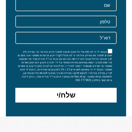
הובהר לי כי לא חלה עלי כל חובה חוקית למסור מידע אודותי וכי במידה ולא
אסכים למסור את המידע אודותי כי לא אוכל לקבל ייעוץ או שרות משפטי ואני מסכים
לכך ומוותר על כל טענה ו/או דרישה ו/או תביעה כנגד עו"ד אורית פפר ומי מטעמה.
אני מסכימ/ה כי יעשה בשימוש במידה הנמסר על ידי לצורך היעוץ ו/או מתן השרות
משפטי וכי המידע שאמסור יימסר לצדדי ג׳ הרלוונטיים לצורך מתן הייעוץ או השרות
משפטי. הובהר לי כי בהתאם לסעיפים 13 ו-14 לחוק הגנת הפרטיות, ניתנת לי זכות
לעיין במידע אודותיי ולבקש לתקנו במידת הצורך בכפוף להוכחת הדרוש התיקון
ולהסכמת בעלת המאגר. בעלת השליטה במאגר הינה עו"ד אורית פפר, וניתן ליצור
עימה קשר בטלפון 053-7773025