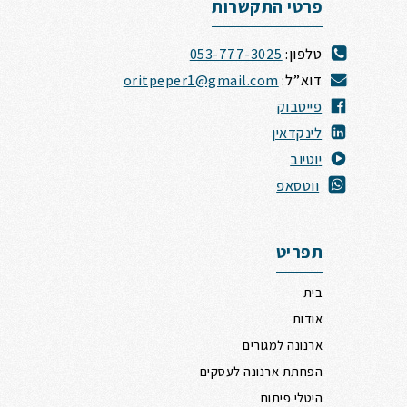
פרטי התקשרות
טלפון:
053-777-3025
דוא”ל:
oritpeper1@gmail.com
פייסבוק
לינקדאין
י
וטיוב
ווטסאפ
תפריט
בית
אודות
ארנונה למגורים
הפחתת ארנונה לעסקים
היטלי פיתוח