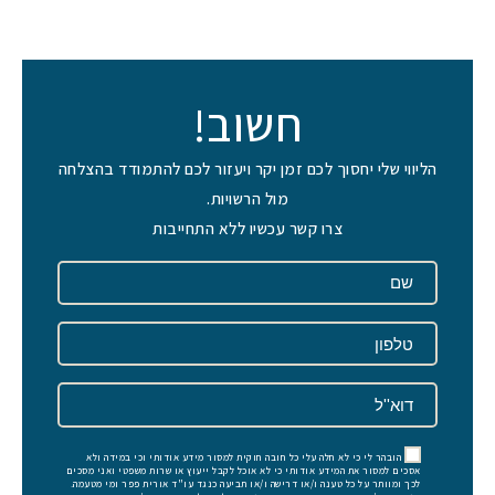
חשוב!
הליווי שלי יחסוך לכם זמן יקר ויעזור לכם להתמודד בהצלחה
מול הרשויות.
צרו קשר עכשיו ללא התחייבות
הובהר לי כי לא חלה עלי כל חובה חוקית למסור מידע אודותי וכי במידה ולא
אסכים למסור את המידע אודותי כי לא אוכל לקבל ייעוץ או שרות משפטי ואני מסכים
לכך ומוותר על כל טענה ו/או דרישה ו/או תביעה כנגד עו"ד אורית פפר ומי מטעמה.