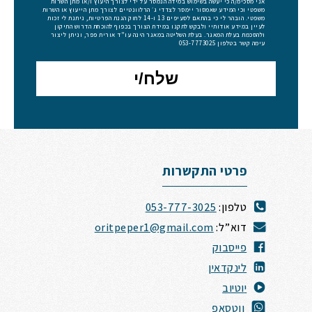
אני מסכימ/ה כי יעשה בשימוש במידה הנמסר על ידי לצורך היעוץ ו/או מתן השרות
משפטי וכי המידע שאמסור יימסר לצדדי ג׳ הרלוונטיים לצורך מתן הייעוץ או השרות
משפטי. הובהר לי כי בהתאם לסעיפים 13 ו-14 לחוק הגנת הפרטיות, ניתנת לי זכות
לעיין במידע אודותיי ולבקש לתקנו במידת הצורך בכפוף להוכחת הדרוש התיקון
ולהסכמת בעלת המאגר. בעלת השליטה במאגר הינה עו"ד אורית פפר, וניתן ליצור
עימה קשר בטלפון 053-7773025
פרטי התקשרות
טלפון:
053-777-3025
דוא”ל:
oritpeper1@gmail.com
פייסבוק
לינקדאין
י
וטיוב
ווטסאפ