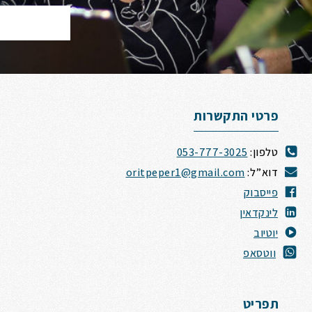
פרטי התקשרות
טלפון:
053-777-3025
דוא”ל:
oritpeper1@gmail.com
פייסבוק
לינקדאין
י
וטיוב
ווטסאפ
תפריט