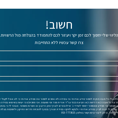
חשוב!
ליווי שלי יחסוך לכם זמן יקר ויעזור לכם להתמודד בהצלחה מול הרשויות.
צרו קשר עכשיו ללא התחייבות
חלה עלי כל חובה חוקית למסור מידע אודותי וכי במידה ולא אסכים למסור את המידע אודותי כי לא אוכל לקבל י
תר על כל טענה ו/או דרישה ו/או תביעה כנגד עו"ד אורית פפר ומי מטעמה. אני מסכימ/ה כי יעשה בשימוש במידה ה
ניתנת לי זכות לעיין במידע אודותיי ולבקש לתקנו במידת הצורך בכפוף להוכחת הדרוש התיקון ולהסכמת בעלת
פר, וניתן ליצור עימה קשר בטלפון 053-7773025