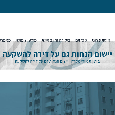
מיסוי עירוני
מכרזים
ביקורת וחיוב אישי
מידע שימושי
מאמרי
יישום הנחות גם על דירה להשקעה
בית
|
תיאורי מקרה
|
יישום הנחות גם על דירה להשקעה
היטלי פיתוח
 בגין נכס לא
הפחתות היטלי פיתוח באמצעות ערכאות
ענות בטיוטת
משפטיות
 בשל
סוגי היטלי פיתוח- סלילה, תיעול ושצ"פ ומה
ענות בטיוטת
שביניהם
ות המקומית?
הוראות משרד
ביטול חיובי היטלים מסיבות של התיישנות
בקרים מטעם