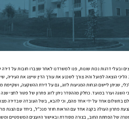
ושיהוי
ם
הפחתות היטלי פיתוח
ביטול והפחתה של היטלי מים וביוב ודמי
הקמה
תיאורי מקרה – היטלי פיתוח
ים ובעלי דרגות נכות שונות, פנו למשרדנו לאחר שצברו חובות על דירה
ג הליכי הוצאה לפועל והיה צורך לשכנע את עורך הדין שייצג את העיריה, 
לי, שניתן ליישם הנחות המגיעות לזוג, גם על דירת ההשקעה, ושקיימת מ
י השגה וערר במועד. כחלק מההסדר ניתן לזוג פתרון של פטור לחצי שנה כנ
ם בתשלום אחד על ידי אחד מהם, וכי להבא, בשל העובדה שבדירה מצויי
צעת פתרון העולה בקנה אחד עם הוראות חוזר מנכ"ל, ביחד עם הצגת מחל
טרה של הפחתת החוב, בצורה מסודרת ובאישור היועצים המשפטיים ומשר