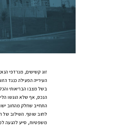
בדיקת הצעת יריבות שהוגשו למכרז
הפנים
ושיהוי
משרד הפנים
בקשות להבהרות ולשינוי תנאי סף של
תיאורי מקרה – ארנונה למגורי
פטור בטענת "איני מחזיק"
מכרזים (טרם הגשת ההצעה)
הרמת מסך בעלי שליטה לגביית חובות
עתירות מנהליות בנושא מכרזים
ארנונה
תיאורי מקרה – מכרזים
תיאורי מקרה – ארנונה לעסקים
זוג קשישים, מנרדפי הנאצ
העירייה הפעילה כנגד הזו
בשל מצבו הבריאותי והכלכ
הנכס, אף שלא הוגשו הליכ
התחייב שחלק מהחוב ישול
לחוב שוטף. השילוב של ה
משפטיות, סייע להגעה למ