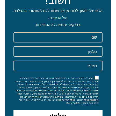
חשוב!
הליווי שלי יחסוך לכם זמן יקר ויעזור לכם להתמודד בהצלחה
מול הרשויות.
צרו קשר עכשיו ללא התחייבות
הובהר לי כי לא חלה עלי כל חובה חוקית למסור מידע אודותי וכי במידה ולא
אסכים למסור את המידע אודותי כי לא אוכל לקבל ייעוץ או שרות משפטי ואני מסכים
לכך ומוותר על כל טענה ו/או דרישה ו/או תביעה כנגד עו"ד אורית פפר ומי מטעמה.
אני מסכימ/ה כי יעשה בשימוש במידה הנמסר על ידי לצורך היעוץ ו/או מתן השרות
משפטי וכי המידע שאמסור יימסר לצדדי ג׳ הרלוונטיים לצורך מתן הייעוץ או השרות
משפטי. הובהר לי כי בהתאם לסעיפים 13 ו-14 לחוק הגנת הפרטיות, ניתנת לי זכות
לעיין במידע אודותיי ולבקש לתקנו במידת הצורך בכפוף להוכחת הדרוש התיקון
ולהסכמת בעלת המאגר. בעלת השליטה במאגר הינה עו"ד אורית פפר, וניתן ליצור
עימה קשר בטלפון 053-7773025