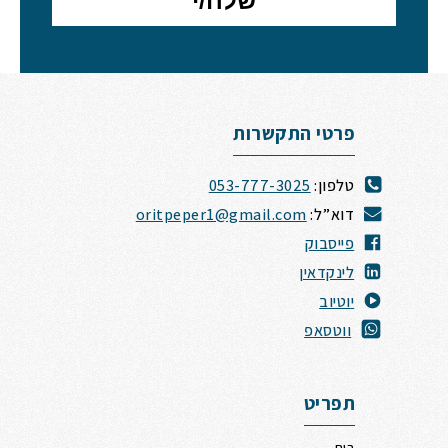
פרטי התקשרות
טלפון:
053-777-3025
דוא”ל:
oritpeper1@gmail.com
פייסבוק
לינקדאין
י
וטיוב
ווטסאפ
תפריט
בית