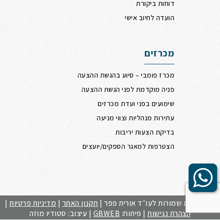
דוחות ביקורת
הועדה לחיוב אישי
מכרזים
מכרז פומבי – סיוע בהגשת ההצעה
פניה מוקדמת לפני הגשת ההצעה
שימועים בפני ועדת מכרזים
עתירות מנהליות וצווי מניעה
בדיקת הצעות יריבות
הצטרפות למאגר הספקים/יועצים
Scrol
t
to
כל הזכויות שמורות לעו״ד אורית פפר |
תקנון האתר
|
מדיניות פרטיות
|
הצהרת נגישות
| פיתוח:
GBWEB
| עיצוב: סטודיו מוזה