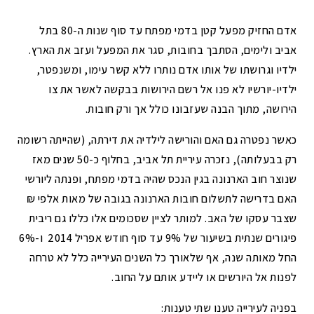
אדם החזיק מפעל קטן בדמי מפתח עד סוף שנות ה-80 בתל
אביב ולימים, הסתבך בחובות, סגר את המפעל ועזב את הארץ.
ילדיו וגרושתו של אותו אדם נותרו ללא קשר עימו, ומשנפטר,
ילדיו-יורשיו לא פנו אל רשם הירושות בבקשה לאשר את צו
הירושה, מתוך הבנה שעזבונו כולל אך ורק חובות.
כאשר נפטרה גם האם והורישה לילדיה את דירתה, (שהייתה רשומה
רק בבעלותה), נזכרה עיריית תל אביב, בחלוף כ-50 שנים מאז
שנוצר חוב הארנונה בגין הנכס שהיה בדמי מפתח, ופנתה ליורשי
האם בדרישה לתשלום חובות הארנונה בגובה של מאות אלפי ₪
שצבר עסקו של האב. למותר לציין שסכומים אלו כללו גם ריבית
פיגורים שנתית בשיעור של 9% עד סוף חודש אפריל 2014 ו-6%
החל מאותה שנה, אף שלאורך כל השנים העירייה כלל לא טרחה
לפנות אל היורשים או ליידע אותם על החוב.
בפניה לעירייה טענו שתי טענות: