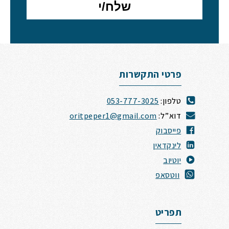
פרטי התקשרות
טלפון:
053-777-3025
דוא”ל:
oritpeper1@gmail.com
פייסבוק
לינקדאין
י
וטיוב
ווטסאפ
תפריט