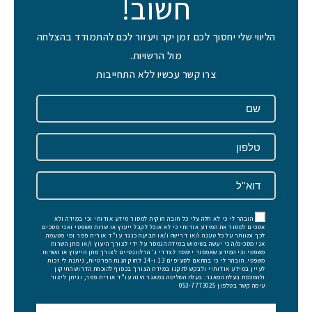
חשוב!
הליווי שלי יחסוך לכם זמן יקר ויעזור לכם להתמודד בהצלחה
מול הרשויות.
צרו קשר עכשיו ללא התחייבות
הובהר לי כי לא חלה עלי כל חובה חוקית למסור מידע אודותי וכי במידה ולא
אסכים למסור את המידע אודותי כי לא אוכל לקבל ייעוץ או שרות משפטי ואני מסכים
לכך ומוותר על כל טענה ו/או דרישה ו/או תביעה כנגד עו"ד אורית פפר ומי מטעמה.
אני מסכימ/ה כי יעשה בשימוש במידה הנמסר על ידי לצורך היעוץ ו/או מתן השרות
משפטי וכי המידע שאמסור יימסר לצדדי ג׳ הרלוונטיים לצורך מתן הייעוץ או השרות
משפטי. הובהר לי כי בהתאם לסעיפים 13 ו-14 לחוק הגנת הפרטיות, ניתנת לי זכות
לעיין במידע אודותיי ולבקש לתקנו במידת הצורך בכפוף להוכחת הדרוש התיקון
ולהסכמת בעלת המאגר. בעלת השליטה במאגר הינה עו"ד אורית פפר, וניתן ליצור
עימה קשר בטלפון 053-7773025