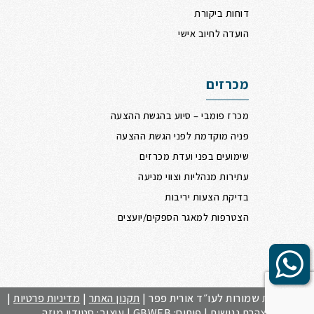
דוחות ביקורת
הועדה לחיוב אישי
מכרזים
מכרז פומבי – סיוע בהגשת ההצעה
פניה מוקדמת לפני הגשת ההצעה
שימועים בפני ועדת מכרזים
עתירות מנהליות וצווי מניעה
בדיקת הצעות יריבות
הצטרפות למאגר הספקים/יועצים
Scrol
t
to
כל הזכויות שמורות לעו״ד אורית פפר |
תקנון האתר
|
מדיניות פרטיות
|
הצהרת נגישות
| פיתוח:
GBWEB
| עיצוב: סטודיו מוזה