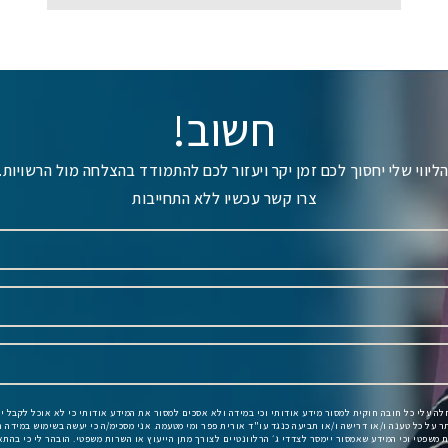
חשוב!
ליווי שלי יחסוך לכם זמן יקר ויעזור לכם להתמודד בהצלחה מול הרשויות.
צרו קשר עכשיו ללא התחייבות
חלה עלי כל חובה חוקית למסור מידע אודותי וכי במידה ולא אסכים למסור את המידע אודותי כי לא אוכל לקבל י
תר על כל טענה ו/או דרישה ו/או תביעה כנגד עו"ד אורית פפר ומי מטעמה. אני מסכימ/ה כי יעשה בשימוש במידה ה