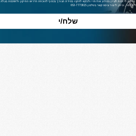
ניתנת לי זכות לעיין במידע אודותיי ולבקש לתקנו במידת הצורך בכפוף להוכחת הדרוש התיקון ולהסכמת בעלת
פר, וניתן ליצור עימה קשר בטלפון 053-7773025