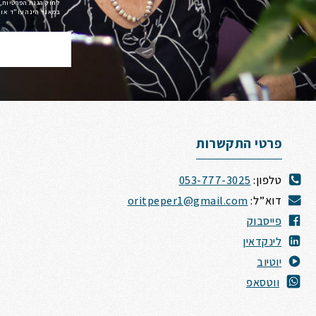
לחוק הגנת הפרטיות, 
במאגר הינה עו"ד אורית פ
פרטי התקשרות
טלפון:
053-777-3025
דוא”ל:
oritpeper1@gmail.com
פייסבוק
לינקדאין
י
וטיוב
ווטסאפ