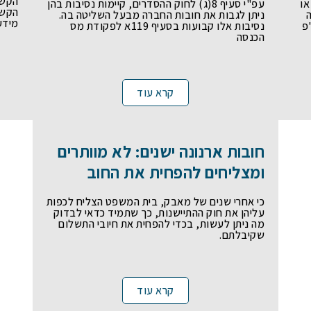
הקשו
או
עפ"י סעיף 8(ג) לחוק ההסדרים, קיימות נסיבות בהן
הקשו
ושיהוי
ניתן לגבות את חובות החברה מבעל השליטה בה.
מידע
פ
נסיבות אלו קבועות בסעיף 119א לפקודת מס
ם
הפחתות היטלי פיתוח
הכנסה
ביטול והפחתה של היטלי מים וביוב ודמי
הקמה
קרא עוד
תיאורי מקרה – היטלי פיתוח
חובות ארנונה ישנים: לא מוותרים
ומצליחים להפחית את החוב
כי אחרי שנים של מאבק, בית המשפט הצליח לכפות
עליהן את חוק ההתיישנות, כך שתמיד כדאי לבדוק
מה ניתן לעשות, בכדי להפחית את חיובי התשלום
שקיבלתם.
קרא עוד