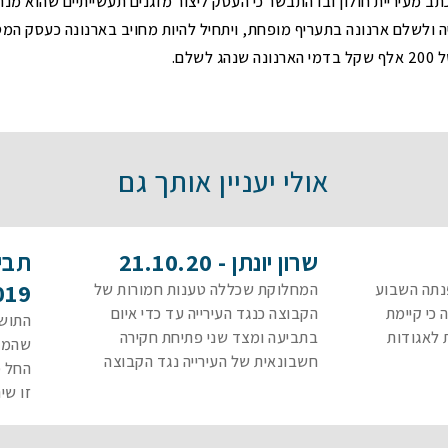
ב מעיריית חולון ובו התבשר כי העסק ליצור מזגנים תעשייתיים שהוא מנ
ושיהוי
ה ולשלם ארנונה בתעריף מופחת, ויתחיל להיות מחויב בארנונה כעסק המ
ם
הפחתות היטלי פיתוח
שלם.
ביטול והפחתה של היטלי מים וביוב ודמי
הקמה
תיאורי מקרה – היטלי פיתוח
אולי יעניין אותך גם
שרון יונתן - 21.10.20
תביע
019
פנתה השבוע
המחלוקת שכללה טענות חמורות של
 כי קיימת
הקבוצה כנגד העירייה עד כדי איום
התושב
 לאגודות
בתביעה ומצד שני פתיחת חקירה
שהמוע
חשבונאית של העירייה נגד הקבוצה
החל מ
זו שי