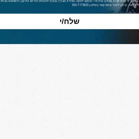
ניתנת לי זכות לעיין במידע אודותיי ולבקש לתקנו במידת הצורך בכפוף להוכחת הדרוש התיקון ולהסכמת בעלת
פר, וניתן ליצור עימה קשר בטלפון 053-7773025