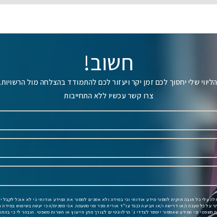
חשוב!
ליווי שלי יחסוך לכם זמן יקר ויעזור לכם להתמודד בהצלחה מול הרשויות.
צרו קשר עכשיו ללא התחייבות
חלה עלי כל חובה חוקית למסור מידע אודותי וכי במידה ולא אסכים למסור את המידע אודותי כי לא אוכל לקבל י
תר על כל טענה ו/או דרישה ו/או תביעה כנגד עו"ד אורית פפר ומי מטעמה. אני מסכימ/ה כי יעשה בשימוש במידה ה