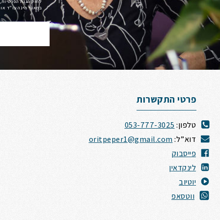
לחוק הגנת הפרטיות, 
במאגר הינה עו"ד אורית פ
פרטי התקשרות
טלפון:
053-777-3025
דוא”ל:
oritpeper1@gmail.com
פייסבוק
לינקדאין
י
וטיוב
ווטסאפ