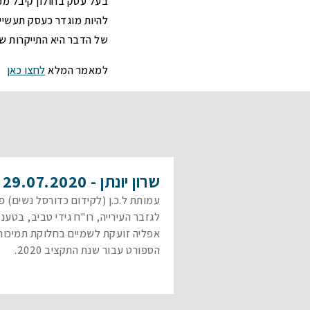
בעל עסק בחולון קיבל מכת
בדיקת הצעת יריבות שהוגשו למכרז
הפנים
ושיהוי
משרד הפנים
להיות מוגדר כעסק תעשיי
בקשות להבהרות ולשינוי תנאי סף של
תיאורי מקרה – ארנונה למגורי
פטור בטענת "איני מחזיק"
של הדבר היא התייקרות של 200 אלף שקל בדמי הארנונה שנהג ל
מכרזים (טרם הגשת ההצעה)
הרמת מסך בעלי שליטה לגביית חובות
עתירות מנהליות בנושא מכרזים
למאמר המלא
לחצו כאן
ארנונה
תיאורי מקרה – מכרזים
תיאורי מקרה – ארנונה לעסקים
שרון יונתן - 29.07.2020
עמותת ל.כ.ן (לקידום כדורסל נשים) 
לגזבר העירייה, רו"ח גידי טביב, בטענה
אפליה זועקת לשמיים בחלוקת תמיכות
הספורט עבור שנת התקציב 2020.