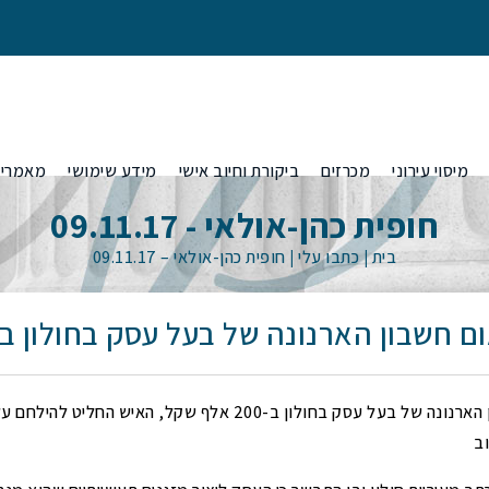
מיסוי עירוני
מכרזים
ביקורת וחיוב אישי
מידע שימושי
מאמרי
חופית כהן-אולאי - 09.11.17
בית
|
כתבו עלי
|
חופית כהן-אולאי – 09.11.17
היטלי פיתוח
 חשבון הארנונה של בעל עסק בחולון ב
 בגין נכס לא
הפחתות היטלי פיתוח באמצעות ערכאות
ענות בטיוטת
משפטיות
העירייה הגדילה את חשבון הארנונה של בעל עסק בחולון ב-200 אלף שקל,
 בשל
סוגי היטלי פיתוח- סלילה, תיעול ושצ"פ ומה
ענות בטיוטת
ב
שביניהם
ות המקומית?
הוראות משרד
ביטול חיובי היטלים מסיבות של התיישנות
בקרים מטעם