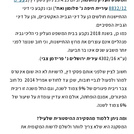
8832/12
עיריית חיפה נ' סלומון ואח'
) ובו נקבע כי דיני
ההתיישנות חולשים הן על דיני הגבייה האקטיביים, והן על דיני
הגבייה הפסיביים.
כמו כן, בשנת 2018 נקבע בבית המשפט העליון כי הליכי גביה
מנהליים אינם עוצרים את מרוץ ההתיישנות, וכי חוב שנוצר לפני
יותר משבע שנים אינו בר תביעה.
(ע"א 4302/16
עירית ירושלים נ' פרידמן צבי
).
חשוב לציין שלפני אותם פסקי דין, לרשויות לא היה שום אינטרס
למהר ולפעול לגביי חובות, שכן עד לחודש אפריל 2014 כל חוב
צבר ריבית פיגורים של 9% צמוד לשנה, וגם החל משנה זו ריבית
הפיגורים, אמנם הופחתה, אולם היא עדיין עומדת על שיעור של
6% צמוד לשנה.
ומה ניתן ללמוד מהסקירה ההיסטורית שלעיל?
המסקנה היא שלא צריך לוותר ולשלם לרשות המקומית את