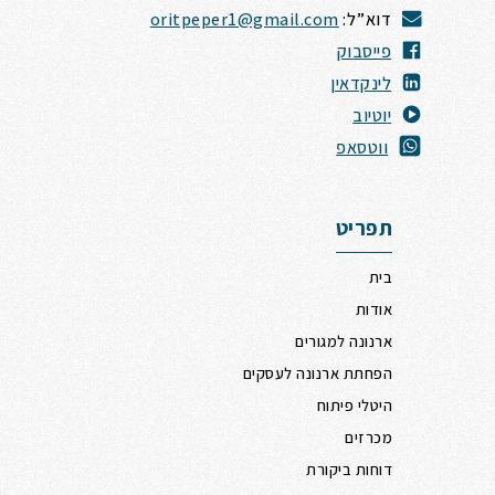
דוא”ל:
oritpeper1@gmail.com
פייסבוק
לינקדאין
י
וטיוב
ווטסאפ
תפריט
בית
אודות
ארנונה למגורים
הפחתת ארנונה לעסקים
היטלי פיתוח
מכרזים
דוחות ביקורת