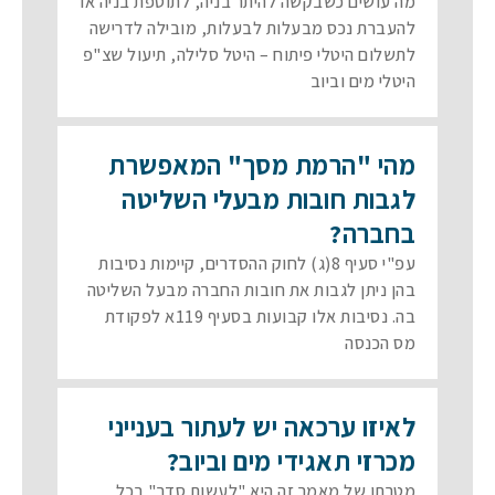
מה עושים כשבקשה להיתר בניה, לתוספת בניה או
להעברת נכס מבעלות לבעלות, מובילה לדרישה
לתשלום היטלי פיתוח – היטל סלילה, תיעול שצ"פ
היטלי מים וביוב
מהי "הרמת מסך" המאפשרת
לגבות חובות מבעלי השליטה
בחברה?
עפ"י סעיף 8(ג) לחוק ההסדרים, קיימות נסיבות
בהן ניתן לגבות את חובות החברה מבעל השליטה
בה. נסיבות אלו קבועות בסעיף 119א לפקודת
מס הכנסה
לאיזו ערכאה יש לעתור בענייני
מכרזי תאגידי מים וביוב?
מטרתו של מאמר זה היא "לעשות סדר" בכל