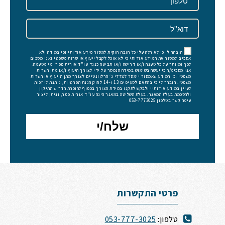
הובהר לי כי לא חלה עלי כל חובה חוקית למסור מידע אודותי וכי במידה ולא
אסכים למסור את המידע אודותי כי לא אוכל לקבל ייעוץ או שרות משפטי ואני מסכים
לכך ומוותר על כל טענה ו/או דרישה ו/או תביעה כנגד עו"ד אורית פפר ומי מטעמה.
אני מסכימ/ה כי יעשה בשימוש במידה הנמסר על ידי לצורך היעוץ ו/או מתן השרות
משפטי וכי המידע שאמסור יימסר לצדדי ג׳ הרלוונטיים לצורך מתן הייעוץ או השרות
משפטי. הובהר לי כי בהתאם לסעיפים 13 ו-14 לחוק הגנת הפרטיות, ניתנת לי זכות
לעיין במידע אודותיי ולבקש לתקנו במידת הצורך בכפוף להוכחת הדרוש התיקון
ולהסכמת בעלת המאגר. בעלת השליטה במאגר הינה עו"ד אורית פפר, וניתן ליצור
עימה קשר בטלפון 053-7773025
פרטי התקשרות
טלפון:
053-777-3025