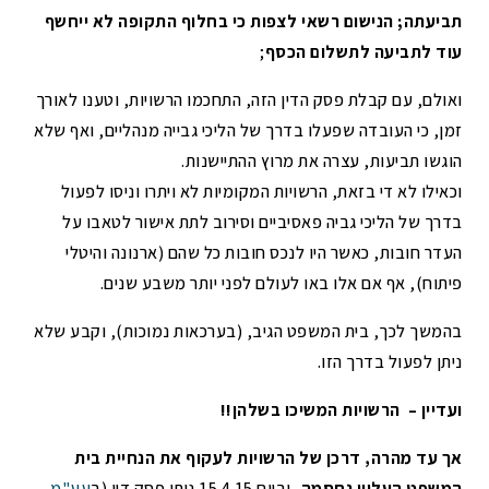
תביעתה; הנישום רשאי לצפות כי בחלוף התקופה לא ייחשף
עוד לתביעה לתשלום הכסף
;
ואולם, עם קבלת פסק הדין הזה, התחכמו הרשויות, וטענו לאורך
זמן, כי העובדה שפעלו בדרך של הליכי גבייה מנהליים, ואף שלא
הוגשו תביעות, עצרה את מרוץ ההתיישנות.
וכאילו לא די בזאת, הרשויות המקומיות לא ויתרו וניסו לפעול
בדרך של הליכי גביה פאסיביים וסירוב לתת אישור לטאבו על
העדר חובות, כאשר היו לנכס חובות כל שהם (ארנונה והיטלי
פיתוח), אף אם אלו באו לעולם לפני יותר משבע שנים.
בהמשך לכך, בית המשפט הגיב, (בערכאות נמוכות), וקבע שלא
ניתן לפעול בדרך הזו.
ועדיין – הרשויות המשיכו בשלהן!!
אך עד מהרה, דרכן של הרשויות לעקוף את הנחיית בית
המשפט העליון נחסמה,
וביום 15.4.15 ניתן פסק דין (ב
עע"מ